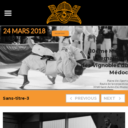
24 MARS 2018
INSCRIPTIONS
10ème Maste
Internationa
des Vignobles d
Médo
Plaine des Sport
Route de la serpentin
33160 Saint-Aubin-De-Medo
Sans-titre-3
PREVIOUS
NEXT